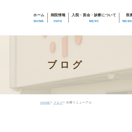
ホーム
病院情報
入院・面会・診療について
医
HOME
INFO
MENU
MEDI
病院長挨拶
入院・面会について
医師紹介
部門について
患者様の権利
リハビリテーション科
ブログ
個人情報の利用目的
入退院支援センター
病院施設基準
生活期リハビリ
機能評価の認定
見学について
水槽リニューアル
HOME
ブログ
医療安全管理部門
特別室のご案内
について
よくあるご質問