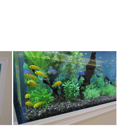
病院のご案内・アクセス
回復期リハビリ
テーション病棟とは
実績・臨床指標
患者アンケート結果につ
いて
看護部
取材について
関連施設リンク