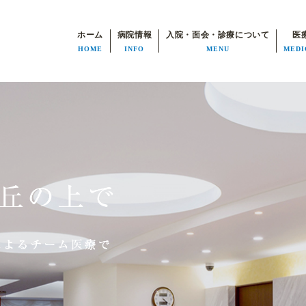
ホーム
病院情報
入院・面会・診療について
医
HOME
INFO
MENU
MEDI
病院長挨拶
入院・面会について
医師紹介
部門について
患者様の権利
リハビリテーション科
個人情報の利用目的
入退院支援センター
病院施設基準
生活期リハビリ
機能評価の認定
見学について
医療安全管理部門
特別室のご案内
について
よくあるご質問