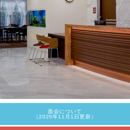
病院のご案内・アクセス
回復期リハビリ
テーション病棟とは
実績・臨床指標
患者アンケート結果につ
いて
看護部
取材について
関連施設リンク
面会について
（2025年11月1日更新）