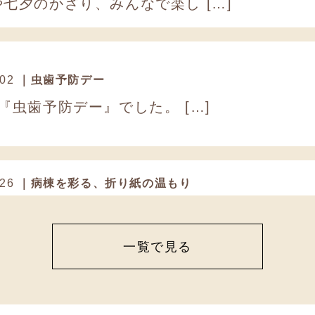
七夕のかざり、みんなで楽し […]
 02
｜虫歯予防デー
去る6月４日は『虫歯予防デー』でした。 […]
 26
｜病棟を彩る、折り紙の温もり
ケアワーカーが中心となり、 […]
一覧で見る
 03
｜職員食イベント
ベントをご紹介します。 当 […]