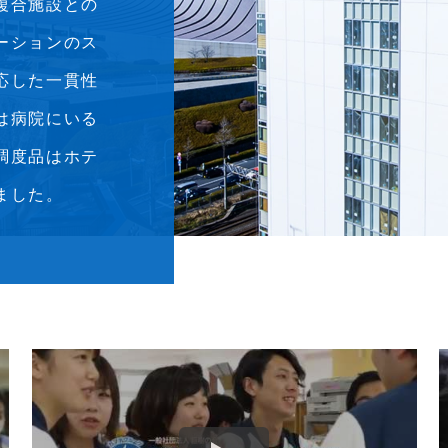
複合施設との
ーションのス
応した一貫性
は病院にいる
調度品はホテ
ました。