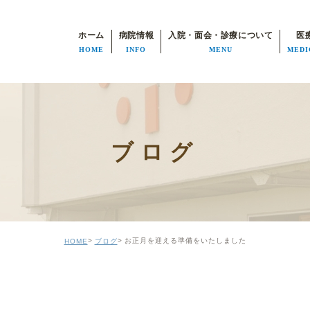
ホーム
病院情報
入院・面会・診療について
医
HOME
INFO
MENU
MEDI
病院長挨拶
入院・面会について
医師紹介
部門について
患者様の権利
リハビリテーション科
ブログ
個人情報の利用目的
入退院支援センター
病院施設基準
生活期リハビリ
機能評価の認定
見学について
お正月を迎える準備をいたしました
HOME
ブログ
医療安全管理部門
特別室のご案内
について
よくあるご質問