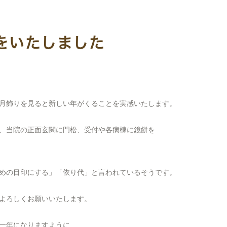
病院のご案内・アクセス
回復期リハビリ
をいたしました
テーション病棟とは
実績・臨床指標
患者アンケート結果につ
いて
月飾りを見ると新しい年がくることを実感いたします。
看護部
、当院の正面玄関に門松、受付や各病棟に鏡餅を
取材について
関連施設リンク
めの目印にする」「依り代」と言われているそうです。
よろしくお願いいたします。
一年になりますように