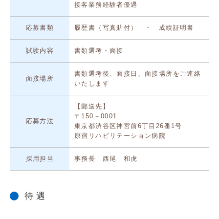
接客業務経験者優遇
応募書類
履歴書（写真貼付） ・ 成績証明書
試験内容
書類選考・面接
書類選考後、面接日、面接場所をご連絡
面接場所
いたします
【郵送先】
〒150－0001
応募方法
東京都渋谷区神宮前6丁目26番1号
原宿リハビリテーション病院
採用担当
事務長 西尾 和虎
待 遇