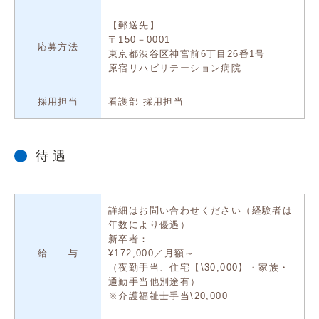
【郵送先】
〒150－0001
応募方法
東京都渋谷区神宮前6丁目26番1号
原宿リハビリテーション病院
採用担当
看護部 採用担当
待 遇
詳細はお問い合わせください（経験者は
年数により優遇）
新卒者：
給 与
¥172,000／月額～
（夜勤手当、住宅【\30,000】・家族・
通勤手当他別途有）
※介護福祉士手当\20,000