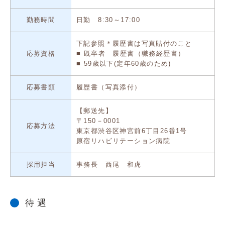
勤務時間
日勤 8:30～17:00
下記参照＊履歴書は写真貼付のこと
応募資格
■ 既卒者 履歴書（職務経歴書）
■ 59歳以下(定年60歳のため)
応募書類
履歴書（写真添付）
【郵送先】
〒150－0001
応募方法
東京都渋谷区神宮前6丁目26番1号
原宿リハビリテーション病院
採用担当
事務長 西尾 和虎
待 遇