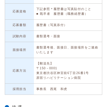
下記参照＊履歴書は写真貼付のこと
応募資格
■ 既卒者 履歴書（職務経歴書）
応募書類
履歴書（写真添付）
試験内容
書類選考・面接
書類選考後、面接日、面接場所をご連絡
面接場所
いたします
【郵送先】
〒150－0001
応募方法
東京都渋谷区神宮前6丁目26番1号
原宿リハビリテーション病院
採用担当
事務長 西尾 和虎