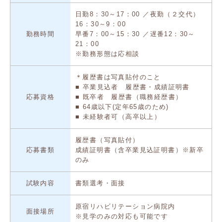
日勤8：30～17：00 ／夜勤（２交代）
16：30～9：00
勤務時間
早番7：00～15：30 ／遅番12：30～
21：00
※勤務形態は応相談
＊履歴書は写真貼付のこと
■ 卒業見込者 履歴書・成績証明書
応募資格
■ 既卒者 履歴書（職務経歴書）
■ 64歳以下(定年65歳のため)
■ 未経験者可（高卒以上）
履歴書（写真貼付）
応募書類
成績証明書（含卒業見込証明書）※新卒
のみ
試験内容
書類選考・面接
原宿リハビリテーション病院内
面接場所
※見学のみの対応も可能です