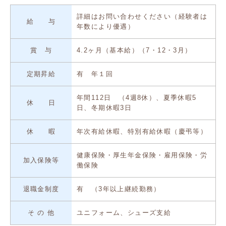
詳細はお問い合わせください（経験者は
給 与
年数により優遇）
賞 与
4.2ヶ月（基本給）（7・12・3月）
定期昇給
有 年１回
年間112日 （4週8休）、夏季休暇5
休 日
日、冬期休暇3日
休 暇
年次有給休暇、特別有給休暇（慶弔等）
健康保険・厚生年金保険・雇用保険・労
加入保険等
働保険
退職金制度
有 （3年以上継続勤務）
そ の 他
ユニフォーム、シューズ支給