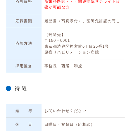
応募資格
※歯科医師・・・関連病院サテライト診
療が可能な方
応募書類
履歴書（写真添付）、医師免許証の写し
【郵送先】
〒150－0001
応募方法
東京都渋谷区神宮前6丁目26番1号
原宿リハビリテーション病院
採用担当
事務長 西尾 和虎
待 遇
給 与
お問い合わせください
休 日
日曜日・祝祭日（応相談）