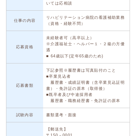
いては応相談
リハビリテーション病院の看護補助業務
仕事の内容
（資格・経験不問）
未経験者可（高卒以上）
※介護福祉士・ヘルパー１・２級の方優
応募資格
遇
■ 64歳以下(定年65歳のため)
下記参照※履歴書は写真貼付のこと
■卒業見込者
履歴書・成績証明書（含卒業見込証明
応募書類
書）・免許証の原本（取得後）
■既卒者及び中途採用者
履歴書・職務経歴書・免許証の原本
試験内容
書類選考・面接
【郵送先】
〒150－0001