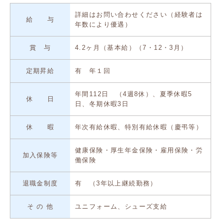
詳細はお問い合わせください（経験者は
給 与
年数により優遇）
賞 与
4.2ヶ月（基本給）（7・12・3月）
定期昇給
有 年１回
年間112日 （4週8休）、夏季休暇5
休 日
日、冬期休暇3日
休 暇
年次有給休暇、特別有給休暇（慶弔等）
健康保険・厚生年金保険・雇用保険・労
加入保険等
働保険
退職金制度
有 （3年以上継続勤務）
そ の 他
ユニフォーム、シューズ支給