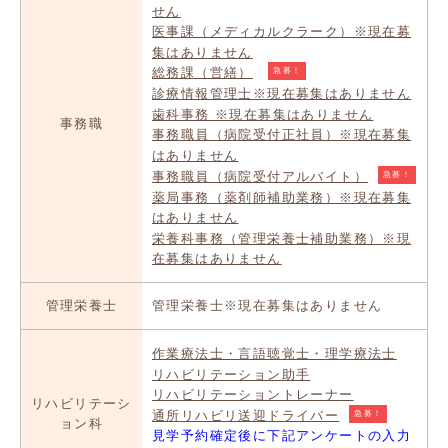
せん
医事課（メディカルクラーク）※現在募
集はありません
総務課（営繕）
急募！
診療情報管理士※現在募集はありません
歯科事務 ※現在募集はありません
事務職
事務職員（病院受付正社員）※現在募集
はありません
事務職員（病院受付アルバイト）
急募！
薬局事務（薬剤師補助業務）※現在募集
はありません
栄養科事務（管理栄養士補助業務）※現
在募集はありません
管理栄養士
管理栄養士※現在募集はありません
作業療法士・言語聴覚士・理学療法士
リハビリテーション助手
リハビリテーショントレーナー
リハビリテーシ
通所リハビリ送迎ドライバー
急募！
ョン科
見学予約確定後に下記アンケートの入力