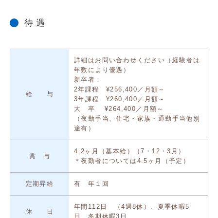
待 遇
詳細はお問い合わせください（経験者は
年数により優遇）
新卒者：
2年課程 ¥256,400／月額～
給 与
3年課程 ¥260,400／月額～
大 卒 ¥264,400／月額～
（夜勤手当、住宅・家族・通勤手当他別
途有）
4.2ヶ月（基本給）（7・12・3月）
賞 与
＊夜勤者については4.5ヶ月（予定）
定期昇給
有 年１回
年間112日 （4週8休）、夏季休暇5
休 日
日、冬期休暇3日