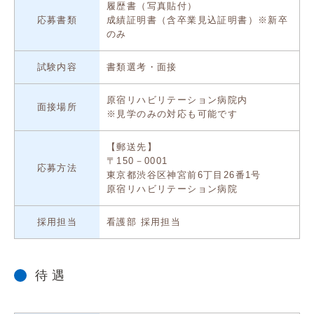
履歴書（写真貼付）
応募書類
成績証明書（含卒業見込証明書）※新卒
のみ
試験内容
書類選考・面接
原宿リハビリテーション病院内
面接場所
※見学のみの対応も可能です
【郵送先】
〒150－0001
応募方法
東京都渋谷区神宮前6丁目26番1号
原宿リハビリテーション病院
採用担当
看護部 採用担当
待 遇