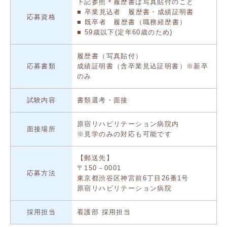
下記参照＊履歴書は写真貼付のこと
■ 卒業見込者 履歴書・成績証明書
応募資格
■ 既卒者 履歴書（職務経歴書）
■ 59歳以下(定年60歳のため)
履歴書（写真貼付）
応募書類
成績証明書（含卒業見込証明書）※新卒
のみ
試験内容
書類選考・面接
原宿リハビリテーション病院内
面接場所
※見学のみの対応も可能です
【郵送先】
〒150－0001
応募方法
東京都渋谷区神宮前6丁目26番1号
原宿リハビリテーション病院
採用担当
看護部 採用担当