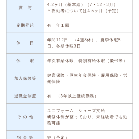
4.2ヶ月（基本給）（7・12・3月）
賞 与
＊夜勤者については4.5ヶ月（予定）
定期昇給
有 年１回
年間112日 （4週8休）、夏季休暇5
休 日
日、冬期休暇3日
休 暇
年次有給休暇、特別有給休暇（慶弔等）
健康保険・厚生年金保険・雇用保険・労
加入保険等
働保険
退職金制度
有 （3年以上継続勤務）
ユニフォーム、シューズ支給
そ の 他
研修体制が整っており、未経験者でも勤
務可能
宿 舎 等
寮（予定）